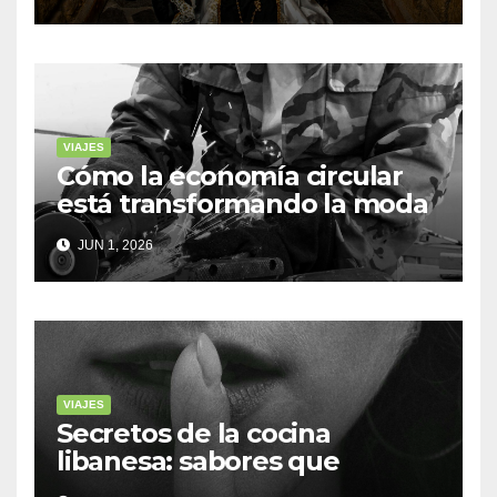
VIAJES
Cómo la economía circular
está transformando la moda
sostenible
JUN 1, 2026
VIAJES
Secretos de la cocina
libanesa: sabores que
cuentan historias