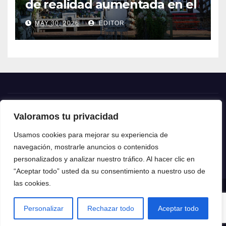
de realidad aumentada en el
turismo
MAY 30, 2026
EDITOR
Valoramos tu privacidad
Crónica24
Usamos cookies para mejorar su experiencia de
navegación, mostrarle anuncios o contenidos
Crónica 24
personalizados y analizar nuestro tráfico. Al hacer clic en
“Aceptar todo” usted da su consentimiento a nuestro uso de
las cookies.
Funciona gracias a WordPress
|
Tema: News Talk de
Themeansar
Personalizar
Rechazar todo
Aceptar todo
Home
Contacto
Política de privacidad