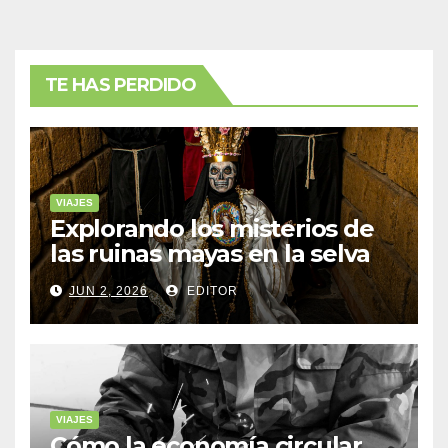
TE HAS PERDIDO
VIAJES
Explorando los misterios de
las ruinas mayas en la selva
de Yucatán
JUN 2, 2026
EDITOR
VIAJES
Cómo la economía circular