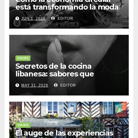
está transformando la moda
sostenible
JUN 1, 2026
EDITOR
VIAJES
Secretos de la cocina
libanesa: sabores que
cuentan historias
MAY 31, 2026
EDITOR
VIAJES
El auge de las experiencias