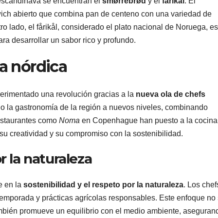
 escandinava se encuentran el
smørrebrød
y el
fårikål
. El
wich abierto que combina pan de centeno con una variedad de
o lado, el fårikål, considerado el plato nacional de Noruega, e
ra desarrollar un sabor rico y profundo.
na nórdica
perimentado una revolución gracias a la
nueva ola de chefs
do la gastronomía de la región a nuevos niveles, combinando
estaurantes como
Noma
en Copenhague han puesto a la cocina
u creatividad y su compromiso con la sostenibilidad.
r la naturaleza
e en la
sostenibilidad y el respeto por la naturaleza
. Los chef
temporada y prácticas agrícolas responsables. Este enfoque no 
también promueve un equilibrio con el medio ambiente, aseguran