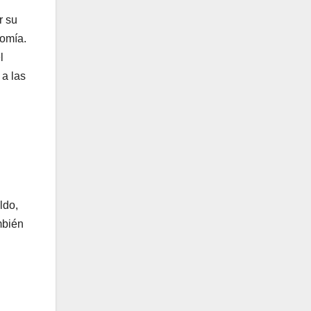
r su
nomía.
l
 a las
ldo,
mbién