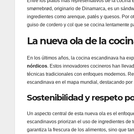
Entre los platos más representativos de la cocina
smørrebrød, originario de Dinamarca, es un sánd
ingredientes como arenque, patés y quesos. Por otr
guiso de cordero y col que se cocina lentamente pa
La nueva ola de la coci
En los últimos años, la cocina escandinava ha ex
nórdicos
. Estos innovadores cocineros han lleva
técnicas tradicionales con enfoques modernos. R
escandinava en el mapa mundial, destacando por s
Sostenibilidad y respeto po
Un aspecto central de esta nueva ola es el enfoqu
escandinavos priorizan el uso de ingredientes de 
garantiza la frescura de los alimentos, sino que 