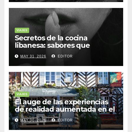
VIAJES
Secretos de la cocina
libanesa: sabores que
cuentan historias
MAY 31, 2026
EDITOR
VIAJES
El auge de las experiencias
de realidad aumentada en el
turismo
MAY 30, 2026
EDITOR