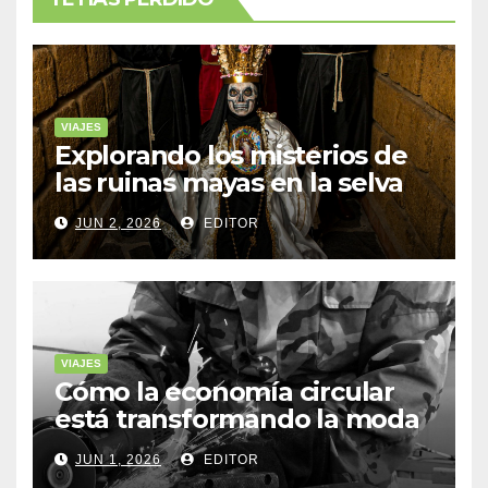
VIAJES
Explorando los misterios de
las ruinas mayas en la selva
de Yucatán
JUN 2, 2026
EDITOR
VIAJES
Cómo la economía circular
está transformando la moda
sostenible
JUN 1, 2026
EDITOR