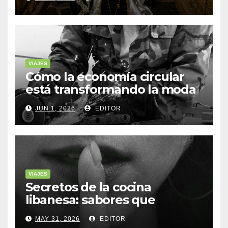
VIAJES
Cómo la economía circular
está transformando la moda
sostenible
JUN 1, 2026
EDITOR
VIAJES
Secretos de la cocina
libanesa: sabores que
cuentan historias
MAY 31, 2026
EDITOR