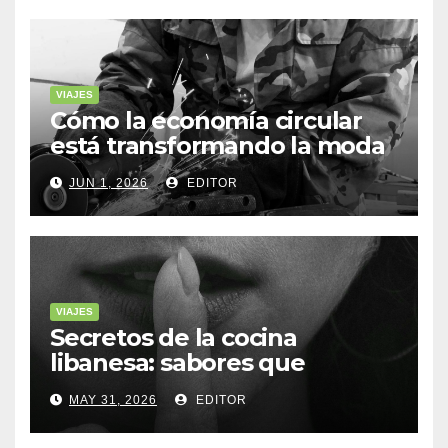
VIAJES
Cómo la economía circular
está transformando la moda
sostenible
JUN 1, 2026
EDITOR
VIAJES
Secretos de la cocina
libanesa: sabores que
cuentan historias
MAY 31, 2026
EDITOR