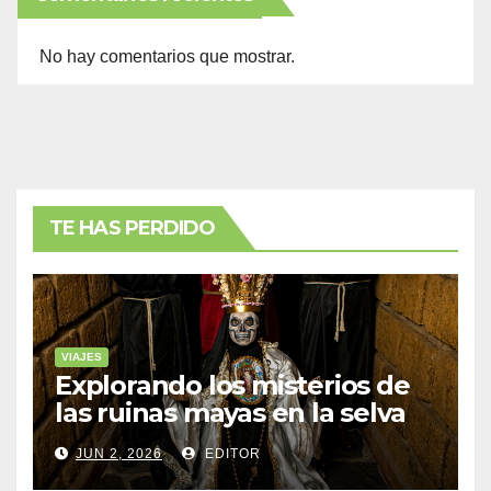
No hay comentarios que mostrar.
TE HAS PERDIDO
VIAJES
Explorando los misterios de
las ruinas mayas en la selva
de Yucatán
JUN 2, 2026
EDITOR