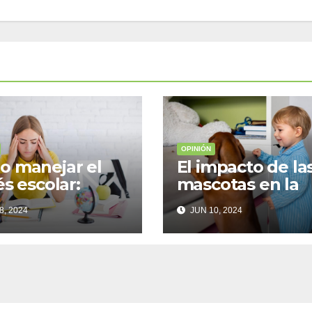
OPINIÓN
 manejar el
El impacto de la
és escolar:
mascotas en la
ejos prácticos
salud emocional
8, 2024
JUN 10, 2024
 adolescentes
los niños