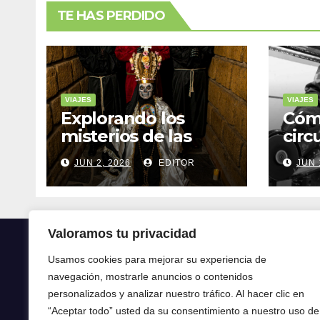
TE HAS PERDIDO
VIAJES
VIAJES
Explorando los
Cóm
misterios de las
circ
ruinas mayas en la
tran
JUN 2, 2026
EDITOR
JUN 
selva de Yucatán
mod
Valoramos tu privacidad
Usamos cookies para mejorar su experiencia de
navegación, mostrarle anuncios o contenidos
Crónica24
personalizados y analizar nuestro tráfico. Al hacer clic en
“Aceptar todo” usted da su consentimiento a nuestro uso de
Crónica 24