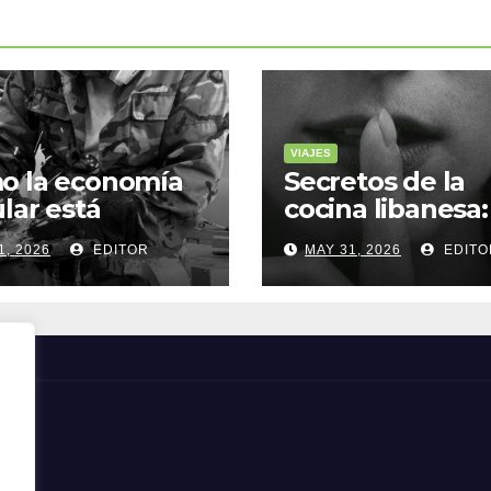
VIAJES
o la economía
Secretos de la
ular está
cocina libanesa:
sformando la
sabores que
1, 2026
EDITOR
MAY 31, 2026
EDITO
a sostenible
cuentan histori