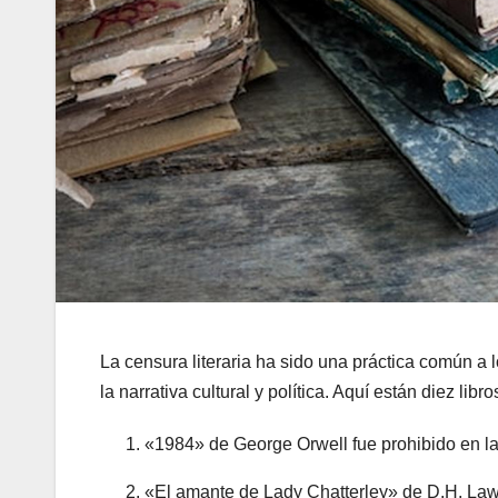
La censura literaria ha sido una práctica común a 
la narrativa cultural y política. Aquí están diez li
«1984» de George Orwell fue prohibido en la U
«El amante de Lady Chatterley» de D.H. Lawr