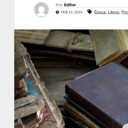
Por
Editor
,
,
Época
Libros
Pro
FEB 13, 2024